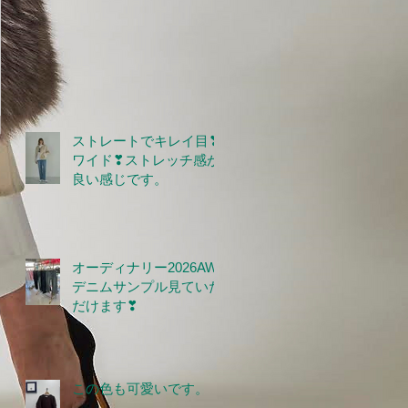
ストレートでキレイ目❣
ワイド❣ストレッチ感が
良い感じです。
オーディナリー2026AW
デニムサンプル見ていた
だけます❣
この色も可愛いです。