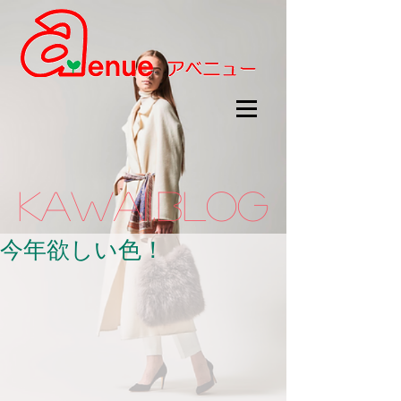
kawaii.BLOG
今年欲しい色！