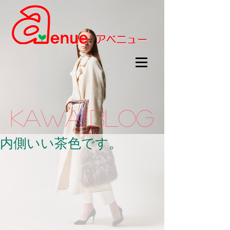
kawaii.BLOG
内側いい茶色です。