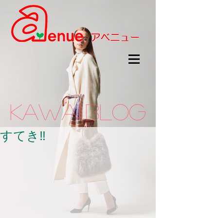
kawaii.BLOG
すてき‼