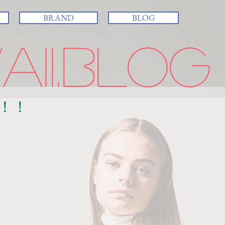
BRAND
BLOG
ii.BLOG
！！